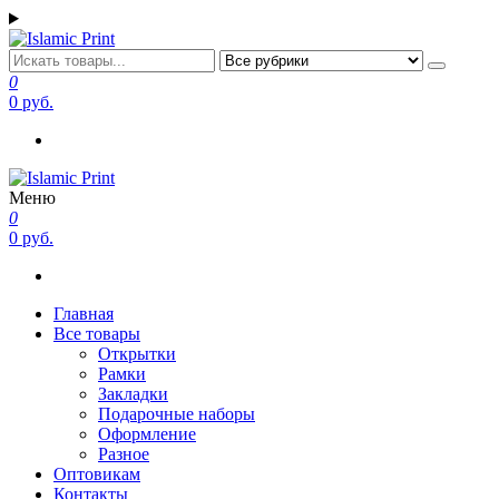
Перейти
к
содержимому
Islamic Print
Открытки, закладки рамки с напоминаниями и пожеланиями
0
0 руб.
Меню
Islamic Print
Открытки, закладки рамки с напоминаниями и пожеланиями
0
0 руб.
Главная
Все товары
Открытки
Рамки
Закладки
Подарочные наборы
Оформление
Разное
Оптовикам
Контакты