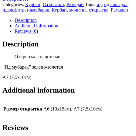
А7
Categories:
Курбан
,
Открытки
,
Рамадан
Tags:
ид
,
ид аль адха
,
(зелено-
идальфитр
,
идмубарак
,
Курбан
,
молитва
,
открытка
,
Рамадан
золотая)
quantity
Description
Additional information
Reviews (0)
Description
Открытка с надписью:
“Ид мубарак” зелено-золотая
А7 (7,5х10см)
Additional information
Размер открытки
А6 (10х15см), А7 (7,5х10см)
Reviews