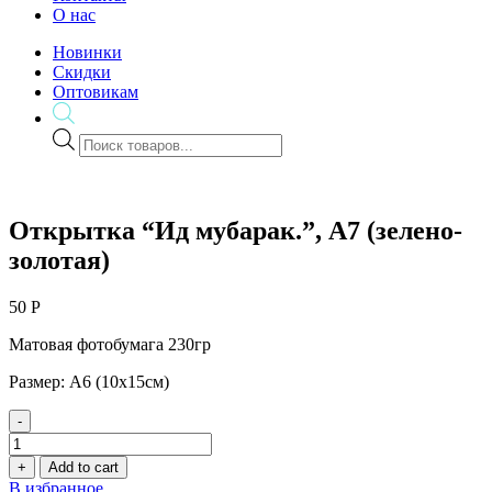
О нас
Новинки
Скидки
Оптовикам
Поиск
товаров
Открытка “Ид мубарак.”, А7 (зелено-
золотая)
50
Р
Матовая фотобумага 230гр
Размер: А6 (10х15см)
-
Открытка
"Ид
+
Add to cart
мубарак.",
В избранное