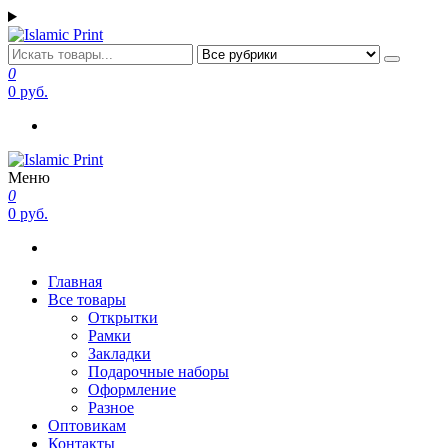
Перейти
к
содержимому
Islamic Print
Открытки, закладки рамки с напоминаниями и пожеланиями
0
0 руб.
Меню
Islamic Print
Открытки, закладки рамки с напоминаниями и пожеланиями
0
0 руб.
Главная
Все товары
Открытки
Рамки
Закладки
Подарочные наборы
Оформление
Разное
Оптовикам
Контакты