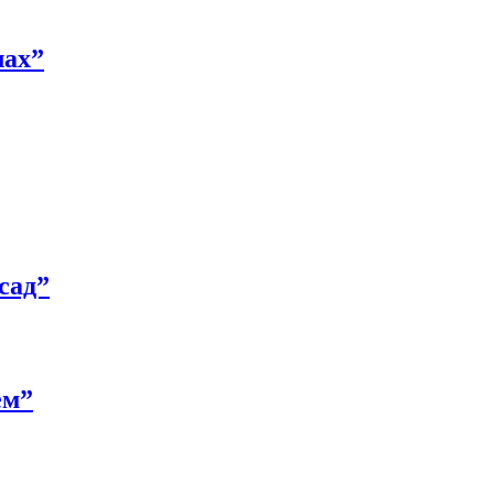
лах”
сад”
ем”