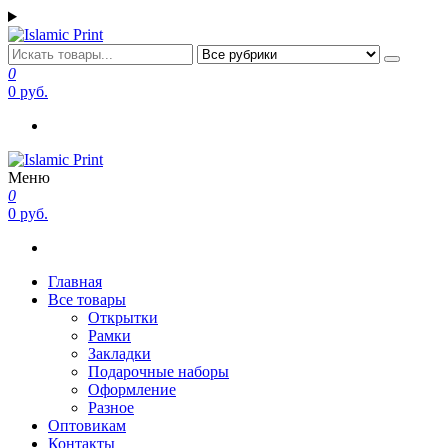
Перейти
к
содержимому
Islamic Print
Открытки, закладки рамки с напоминаниями и пожеланиями
0
0 руб.
Меню
Islamic Print
Открытки, закладки рамки с напоминаниями и пожеланиями
0
0 руб.
Главная
Все товары
Открытки
Рамки
Закладки
Подарочные наборы
Оформление
Разное
Оптовикам
Контакты