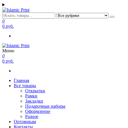
Перейти
к
содержимому
Islamic Print
Открытки, закладки рамки с напоминаниями и пожеланиями
0
0 руб.
Меню
Islamic Print
Открытки, закладки рамки с напоминаниями и пожеланиями
0
0 руб.
Главная
Все товары
Открытки
Рамки
Закладки
Подарочные наборы
Оформление
Разное
Оптовикам
Контакты