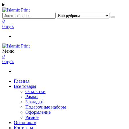
Перейти
к
содержимому
Islamic Print
Открытки, закладки рамки с напоминаниями и пожеланиями
0
0 руб.
Меню
Islamic Print
Открытки, закладки рамки с напоминаниями и пожеланиями
0
0 руб.
Главная
Все товары
Открытки
Рамки
Закладки
Подарочные наборы
Оформление
Разное
Оптовикам
Контакты