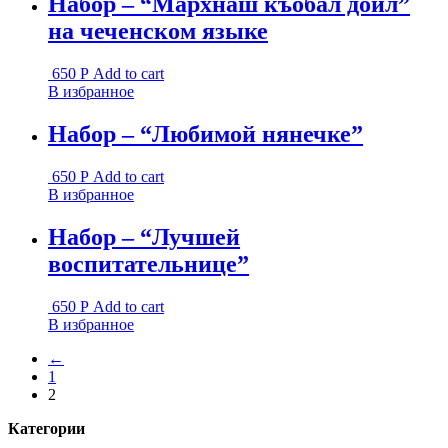
Набор – “Мархнаш къобал дойл”
на чеченском языке
650
Р
Add to cart
В избранное
Набор – “Любимой нянечке”
650
Р
Add to cart
В избранное
Набор – “Лучшей
воспитательнице”
650
Р
Add to cart
В избранное
←
1
2
Категории