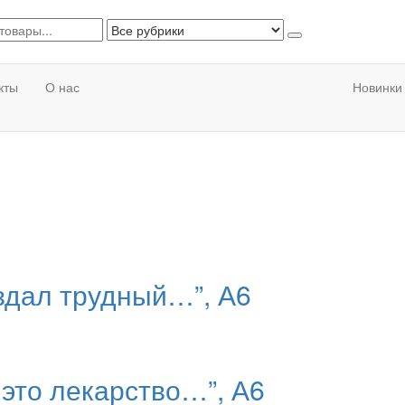
кты
О нас
Новинки
оздал трудный…”, А6
 это лекарство…”, А6