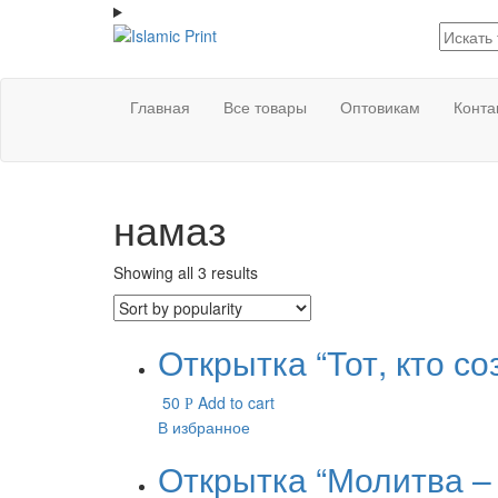
Перейти
к
содержимому
Islamic Print
Открытки, закладки рамки с
напоминаниями и пожеланиями
Главная
Все товары
Оптовикам
Конта
намаз
Showing all 3 results
Открытка “Тот, кто с
50
Add to cart
Р
В избранное
Открытка “Молитва –