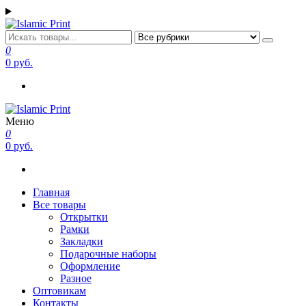
Перейти
к
содержимому
Islamic Print
Открытки, закладки рамки с напоминаниями и пожеланиями
0
0 руб.
Меню
Islamic Print
Открытки, закладки рамки с напоминаниями и пожеланиями
0
0 руб.
Главная
Все товары
Открытки
Рамки
Закладки
Подарочные наборы
Оформление
Разное
Оптовикам
Контакты