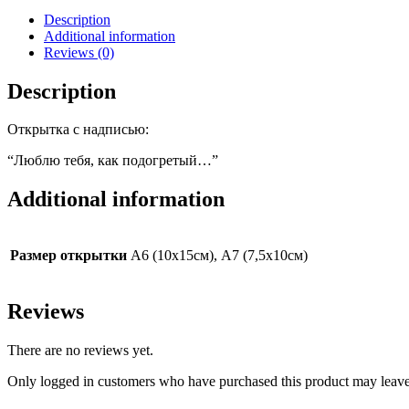
А6
Description
quantity
Additional information
Reviews (0)
Description
Открытка с надписью:
“Люблю тебя, как подогретый…”
Additional information
Размер открытки
А6 (10х15см), А7 (7,5х10см)
Reviews
There are no reviews yet.
Only logged in customers who have purchased this product may leave