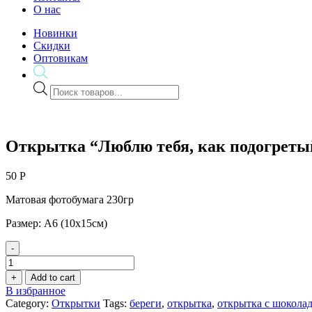
О нас
Новинки
Скидки
Оптовикам
Поиск
товаров
Открытка “Люблю тебя, как подогреты
50
Р
Матовая фотобумага 230гр
Размер: А6 (10х15см)
-
Открытка
"Люблю
+
Add to cart
тебя,
В избранное
как
Category:
Открытки
Tags:
береги
,
открытка
,
открытка с шокола
подогретый...",