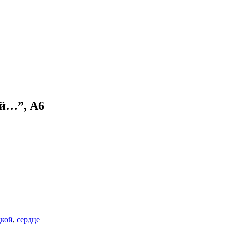
й…”, А6
дкой
,
сердце