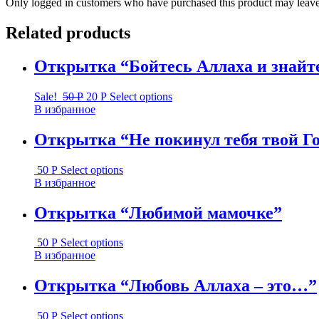
Only logged in customers who have purchased this product may leave
Related products
Открытка “Бойтесь Аллаха и знай
Sale!
50
Р
20
Р
Select options
В избранное
Открытка “Не покинул тебя твой Г
50
Р
Select options
В избранное
Открытка “Любимой мамочке”
50
Р
Select options
В избранное
Открытка “Любовь Аллаха – это…”
50
Р
Select options