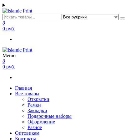
Перейти
к
содержимому
Islamic Print
Открытки, закладки рамки с напоминаниями и пожеланиями
0
0 руб.
Меню
Islamic Print
Открытки, закладки рамки с напоминаниями и пожеланиями
0
0 руб.
Главная
Все товары
Открытки
Рамки
Закладки
Подарочные наборы
Оформление
Разное
Оптовикам
Контакты