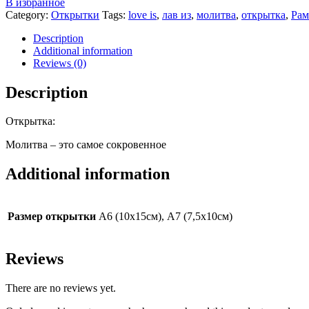
В избранное
это
Category:
Открытки
Tags:
love is
,
лав из
,
молитва
,
открытка
,
Рам
самое
сокровенное"
Description
quantity
Additional information
Reviews (0)
Description
Открытка:
Молитва – это самое сокровенное
Additional information
Размер открытки
А6 (10х15см), А7 (7,5х10см)
Reviews
There are no reviews yet.