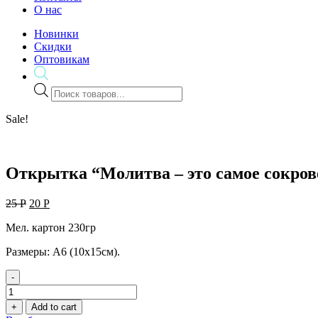
О нас
Новинки
Скидки
Оптовикам
Поиск
товаров
Sale!
Открытка “Молитва – это самое сокров
25
Р
20
Р
Мел. картон 230гр
Размеры: А6 (10х15см).
-
Открытка
"Молитва
+
Add to cart
-