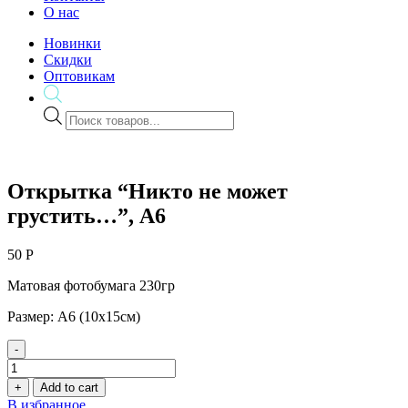
О нас
Новинки
Скидки
Оптовикам
Поиск
товаров
Открытка “Никто не может
грустить…”, А6
50
Р
Матовая фотобумага 230гр
Размер: А6 (10х15см)
-
Открытка
"Никто
+
Add to cart
не
В избранное