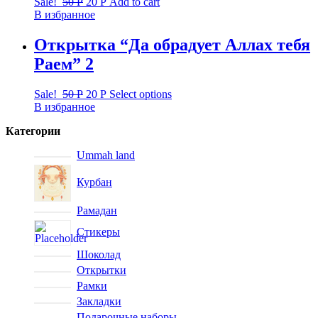
Sale!
50
Р
20
Р
Add to cart
В избранное
Открытка “Да обрадует Аллах тебя
Раем” 2
Sale!
50
Р
20
Р
Select options
В избранное
Категории
Ummah land
Курбан
Рамадан
Стикеры
Шоколад
Открытки
Рамки
Закладки
Подарочные наборы