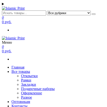
Перейти
к
содержимому
Islamic Print
Открытки, закладки рамки с напоминаниями и пожеланиями
0
0 руб.
Меню
Islamic Print
Открытки, закладки рамки с напоминаниями и пожеланиями
0
0 руб.
Главная
Все товары
Открытки
Рамки
Закладки
Подарочные наборы
Оформление
Разное
Оптовикам
Контакты