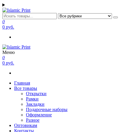
Перейти
к
содержимому
Islamic Print
Открытки, закладки рамки с напоминаниями и пожеланиями
0
0 руб.
Меню
Islamic Print
Открытки, закладки рамки с напоминаниями и пожеланиями
0
0 руб.
Главная
Все товары
Открытки
Рамки
Закладки
Подарочные наборы
Оформление
Разное
Оптовикам
Контакты