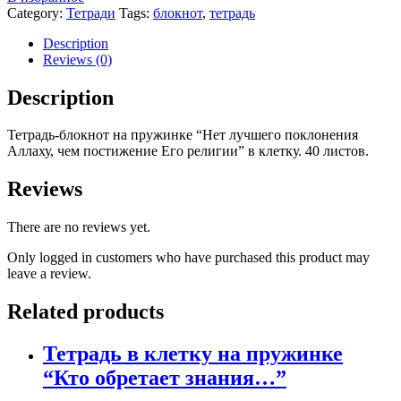
на
Category:
Тетради
Tags:
блокнот
,
тетрадь
пружинке
"Нет
Description
лучшего
Reviews (0)
поклонения..."
quantity
Description
Тетрадь-блокнот на пружинке “Нет лучшего поклонения
Аллаху, чем постижение Его религии” в клетку. 40 листов.
Reviews
There are no reviews yet.
Only logged in customers who have purchased this product may
leave a review.
Related products
Тетрадь в клетку на пружинке
“Кто обретает знания…”