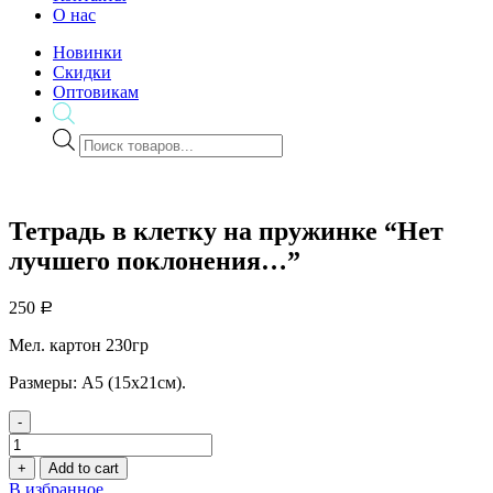
О нас
Новинки
Скидки
Оптовикам
Поиск
товаров
Тетрадь в клетку на пружинке “Нет
лучшего поклонения…”
250
Р
Мел. картон 230гр
Размеры: А5 (15х21см).
-
Тетрадь
в
+
Add to cart
клетку
В избранное