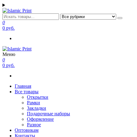
Перейти
к
содержимому
Islamic Print
Открытки, закладки рамки с напоминаниями и пожеланиями
0
0 руб.
Меню
Islamic Print
Открытки, закладки рамки с напоминаниями и пожеланиями
0
0 руб.
Главная
Все товары
Открытки
Рамки
Закладки
Подарочные наборы
Оформление
Разное
Оптовикам
Контакты