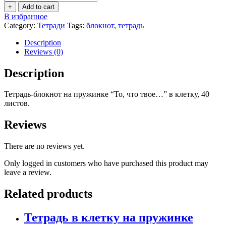
в
+
Add to cart
клетку
В избранное
на
Category:
Тетради
Tags:
блокнот
,
тетрадь
пружинке
"То,
Description
что
Reviews (0)
твое...",
А6
Description
quantity
Тетрадь-блокнот на пружинке “То, что твое…” в клетку, 40
листов.
Reviews
There are no reviews yet.
Only logged in customers who have purchased this product may
leave a review.
Related products
Тетрадь в клетку на пружинке