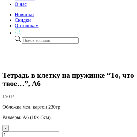
О нас
Новинки
Скидки
Оптовикам
Поиск
товаров
Тетрадь в клетку на пружинке “То, что
твое…”, А6
150
Р
Обложка мел. картон 230гр
Размеры: А6 (10х15см).
-
Тетрадь