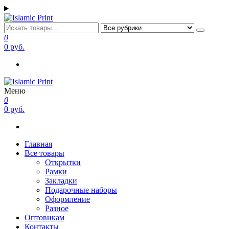
Перейти
к
содержимому
Islamic Print
Открытки, закладки рамки с напоминаниями и пожеланиями
0
0 руб.
Меню
Islamic Print
Открытки, закладки рамки с напоминаниями и пожеланиями
0
0 руб.
Главная
Все товары
Открытки
Рамки
Закладки
Подарочные наборы
Оформление
Разное
Оптовикам
Контакты