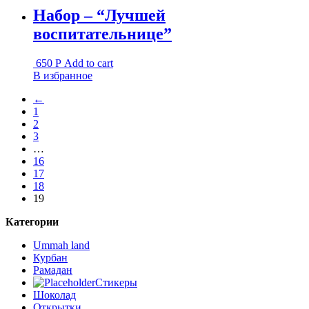
Набор – “Лучшей
воспитательнице”
650
Р
Add to cart
В избранное
←
1
2
3
…
16
17
18
19
Категории
Ummah land
Курбан
Рамадан
Стикеры
Шоколад
Открытки