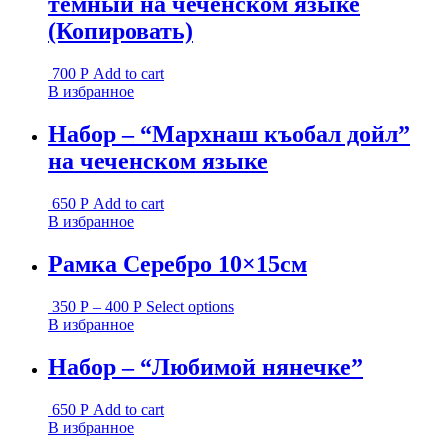
темный на чеченском языке
(Копировать)
700
Р
Add to cart
В избранное
Набор – “Мархнаш къобал дойл”
на чеченском языке
650
Р
Add to cart
В избранное
Рамка Серебро 10×15см
350
Р
–
400
Р
Select options
В избранное
Набор – “Любимой нянечке”
650
Р
Add to cart
В избранное